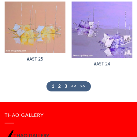
#AST 25
#AST 24
1
2
3
<<
>>
THAO GALLERY
THAO GALLERY