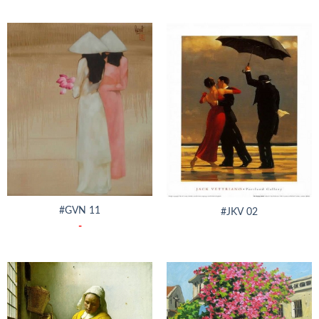
#GVN 11
#JKV 02
-