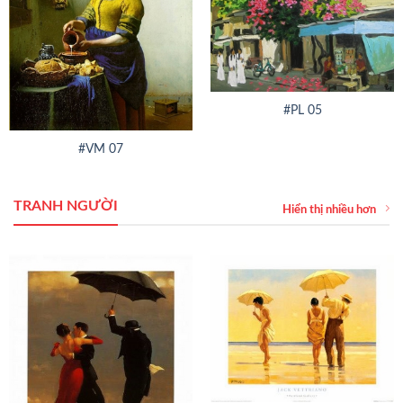
#PL 05
#VM 07
TRANH NGƯỜI
Hiển thị nhiều hơn