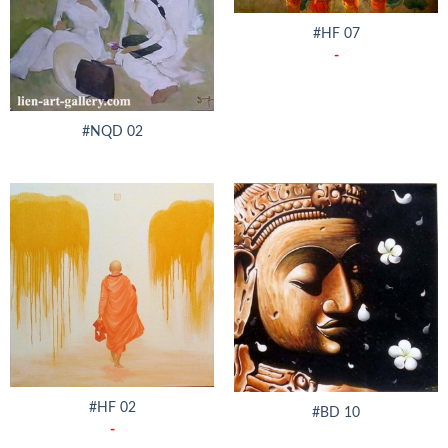
#HF 07
-
#NQD 02
#HF 02
#BD 10
-