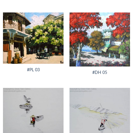
#PL 03
#DH 05