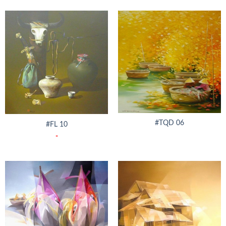
#TQD 06
#FL 10
-