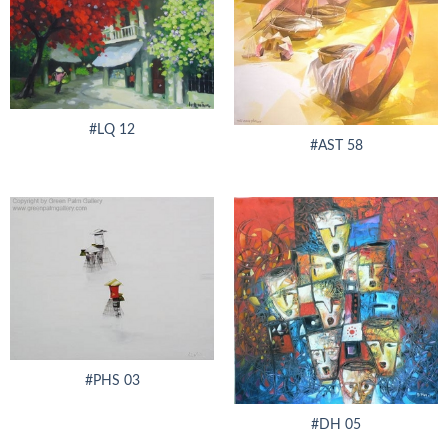
#LQ 12
#AST 58
#PHS 03
#DH 05