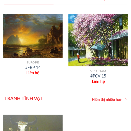
EUROPE
#ERP 14
VIET NAM
Liên hệ
#PCV 15
Liên hệ
TRANH TĨNH VẬT
Hiển thị nhiều hơn