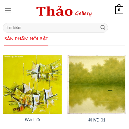
0
SẢN PHẨM NỔI BẬT
#AST 25
#HVD 01