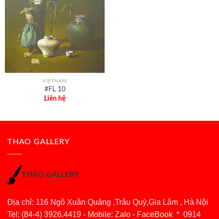
VIETNAM
#FL 10
Liên hệ
THAO GALLERY
THAO GALLERY
Địa chỉ: 116 Ngô Xuân Quảng ,Trâu Quỳ,Gia Lâm , Hà Nội
Tel: (84-4) 3926.4419 - Mobile: Zalo - FaceBook * 0914