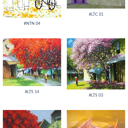
#LTC 01
#NTN 04
#LTS 14
#LTS 03