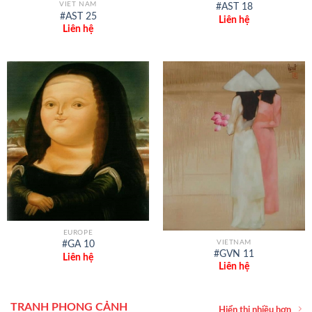
VIET NAM
#AST 18
#AST 25
Liên hệ
Liên hệ
EUROPE
VIETNAM
#GA 10
#GVN 11
Liên hệ
Liên hệ
TRANH PHONG CẢNH
Hiển thị nhiều hơn