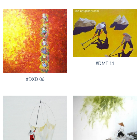
#DMT 11
#DXD 06