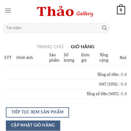
0
TRANG CHỦ
GIỎ HÀNG
/
Sản
Số
Đơn
Tổng
STT
Hình ảnh
Xoá
phẩm
lượng
giá
cộng
Tổng số tiền:
0 đ
VAT (10%) :
0 đ
Tổng số tiền (VAT):
0 đ
TIẾP TỤC XEM SẢN PHẨM