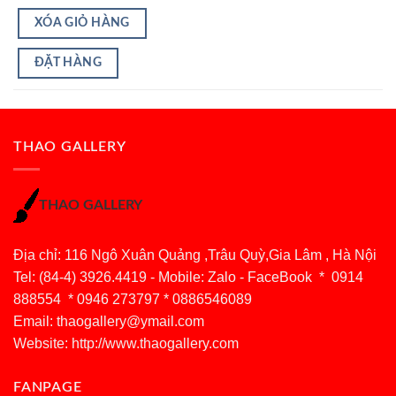
XÓA GIỎ HÀNG
ĐẶT HÀNG
THAO GALLERY
THAO GALLERY
Địa chỉ: 116 Ngô Xuân Quảng ,Trâu Quỳ,Gia Lâm , Hà Nội
Tel: (84-4) 3926.4419 - Mobile: Zalo - FaceBook * 0914
888554 * 0946 273797 * 0886546089
Email:
thaogallery@ymail.com
Website: http://www.thaogallery.com
FANPAGE