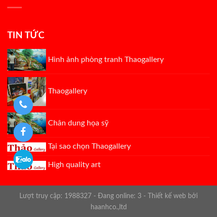
TIN TỨC
Hình ảnh phòng tranh Thaogallery
Thaogallery
Chân dung họa sỹ
Tại sao chọn Thaogallery
High quality art
Lượt truy cập: 1988327 - Đang online: 3 -
Thiết kế web bởi
haanhco.,ltd