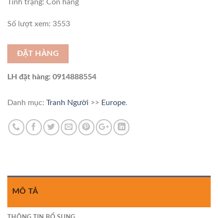
Tình trạng:
Còn hàng
Số lượt xem: 3553
ĐẶT HÀNG
LH đặt hàng: 0914888554
Danh mục:
Tranh Người
>>
Europe
.
MÔ TẢ
THÔNG TIN BỔ SUNG