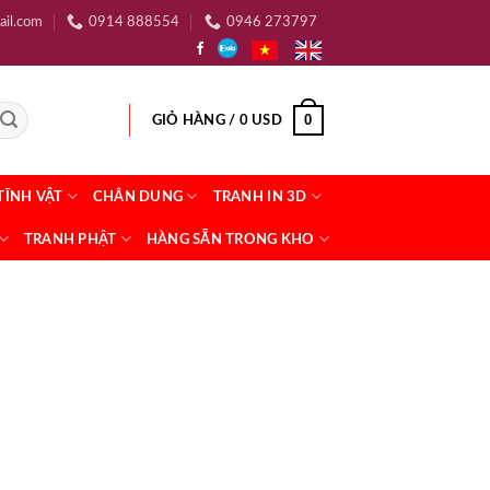
ail.com
0914 888554
0946 273797
0
GIỎ HÀNG /
0
USD
TĨNH VẬT
CHÂN DUNG
TRANH IN 3D
TRANH PHẬT
HÀNG SẴN TRONG KHO