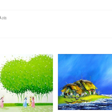
 (0)
+