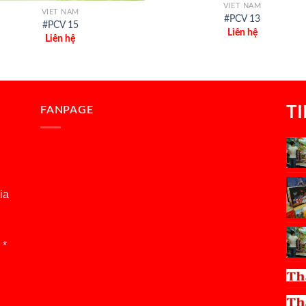
VIET NAM
VIET NAM
#PCV 13
#PCV 15
Liên hệ
Liên hệ
T
FANPAGE
ia
 *