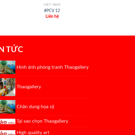
VIET NAM
#PCV 12
Liên hệ
IN TỨC
Hình ảnh phòng tranh Thaogallery
Thaogallery
Chân dung họa sỹ
Tại sao chọn Thaogallery
High quality art