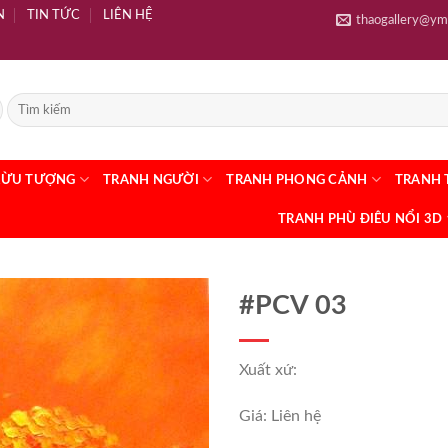
N
TIN TỨC
LIÊN HỆ
thaogallery@ym
RỪU TƯỢNG
TRANH NGƯỜI
TRANH PHONG CẢNH
TRANH 
TRANH PHÙ ĐIÊU NỔI 3D
#PCV 03
Xuất xứ:
Giá: Liên hệ