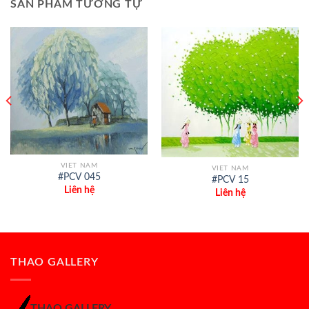
SẢN PHẨM TƯƠNG TỰ
VIET NAM
VIET NAM
#PCV 045
#PCV 15
Liên hệ
Liên hệ
THAO GALLERY
THAO GALLERY