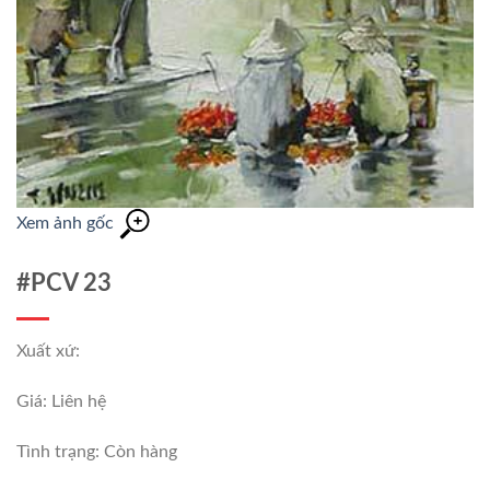
Xem ảnh gốc
#PCV 23
Xuất xứ:
Giá: Liên hệ
Tình trạng:
Còn hàng