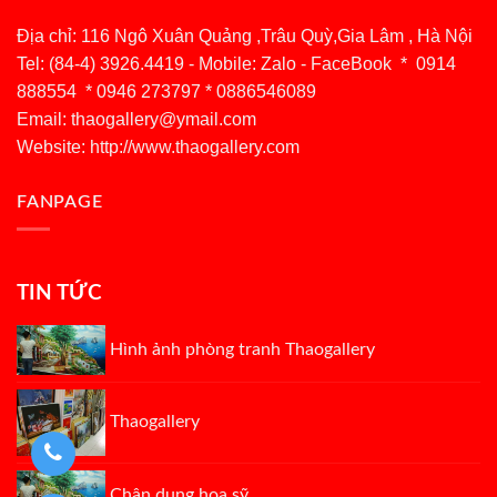
Địa chỉ: 116 Ngô Xuân Quảng ,Trâu Quỳ,Gia Lâm , Hà Nội
Tel: (84-4) 3926.4419 - Mobile: Zalo - FaceBook * 0914
888554 * 0946 273797 * 0886546089
Email:
thaogallery@ymail.com
Website: http://www.thaogallery.com
FANPAGE
TIN TỨC
Hình ảnh phòng tranh Thaogallery
Thaogallery
Chân dung họa sỹ