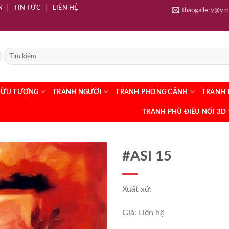
N
TIN TỨC
LIÊN HỆ
thaogallery@ym
RỪU TƯỢNG
TRANH NGƯỜI
TRANH PHONG CẢNH
TRANH 
TRANH PHÙ ĐIÊU NỔI 3D
#ASI 15
Xuất xứ:
Giá: Liên hệ