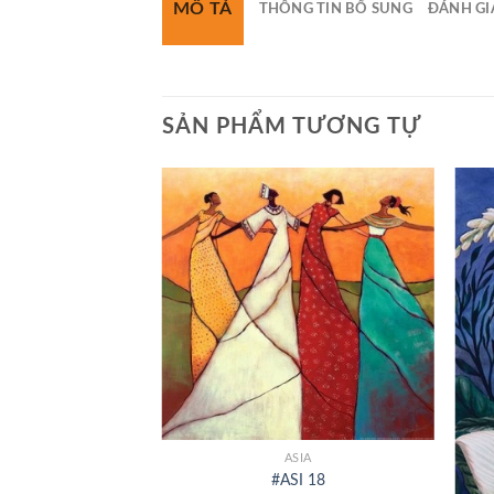
MÔ TẢ
THÔNG TIN BỔ SUNG
ĐÁNH GIÁ
SẢN PHẨM TƯƠNG TỰ
+
SIA
ASIA
ST 64
#ASI 18