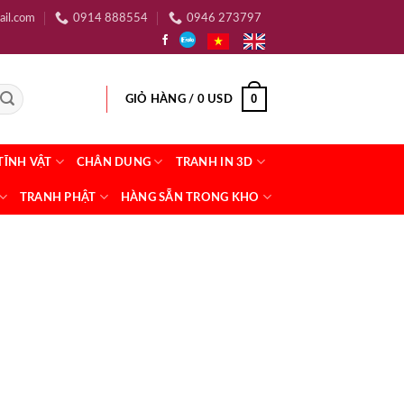
ail.com
0914 888554
0946 273797
0
GIỎ HÀNG /
0
USD
TĨNH VẬT
CHÂN DUNG
TRANH IN 3D
TRANH PHẬT
HÀNG SẴN TRONG KHO