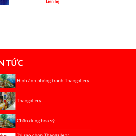
Liên hệ
IN TỨC
Hình ảnh phòng tranh Thaogallery
Thaogallery
Chân dung họa sỹ
Tại sao chọn Thaogallery