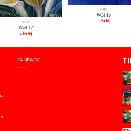
ASIA
#ASI 16
Liên hệ
ASIA
#ASI 17
Liên hệ
T
FANPAGE
ia
 *