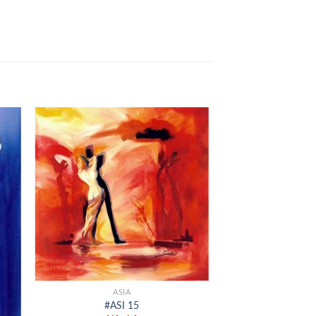
+
ASIA
#ASI 15