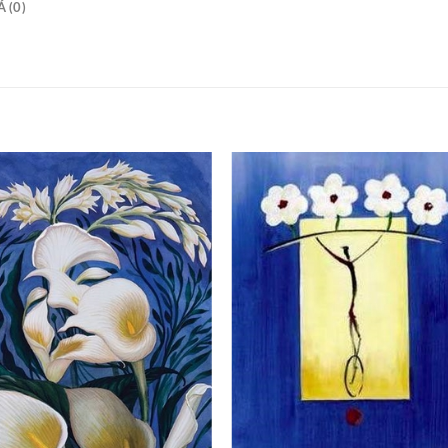
 (0)
+