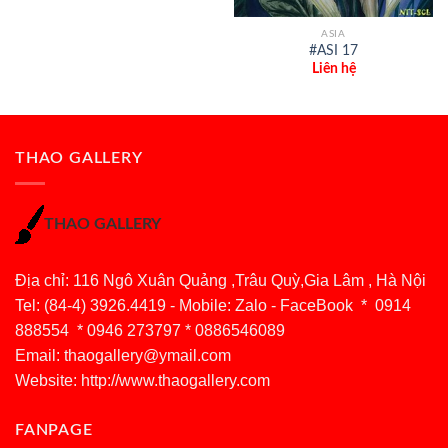
ASIA
#ASI 17
Liên hệ
THAO GALLERY
THAO GALLERY
Địa chỉ: 116 Ngô Xuân Quảng ,Trâu Quỳ,Gia Lâm , Hà Nội
Tel: (84-4) 3926.4419 - Mobile: Zalo - FaceBook * 0914
888554 * 0946 273797 * 0886546089
Email:
thaogallery@ymail.com
Website: http://www.thaogallery.com
FANPAGE