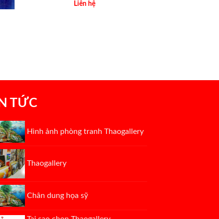
Liên hệ
IN TỨC
Hình ảnh phòng tranh Thaogallery
Thaogallery
Chân dung họa sỹ