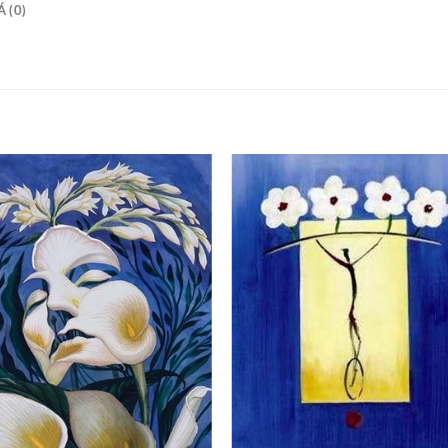
 (0)
+