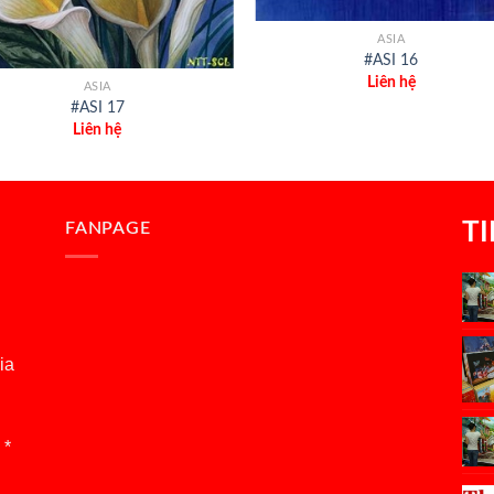
ASIA
#ASI 16
Liên hệ
ASIA
#ASI 17
Liên hệ
T
FANPAGE
ia
 *