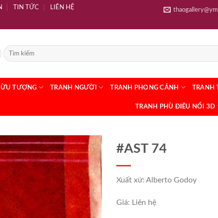
N
TIN TỨC
LIÊN HỆ
thaogallery@ym
RỪU TƯỢNG
TRANH NGƯỜI
TRANH PHONG CẢNH
TRANH 
TRANH PHÙ ĐIÊU NỔI 3D
#AST 74
Xuất xứ: Alberto Godoy
Giá: Liên hệ