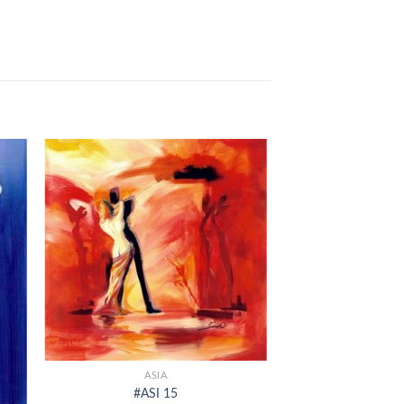
+
ASIA
#ASI 15