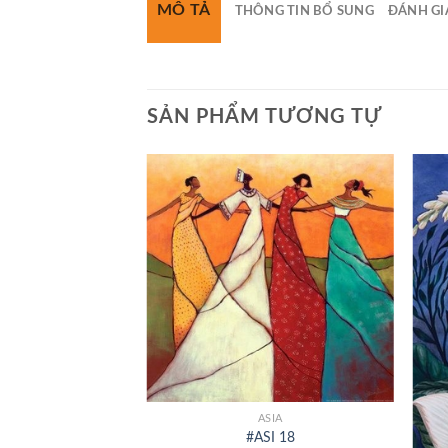
MÔ TẢ
THÔNG TIN BỔ SUNG
ĐÁNH GIÁ
SẢN PHẨM TƯƠNG TỰ
+
SIA
ASIA
ST 64
#ASI 18