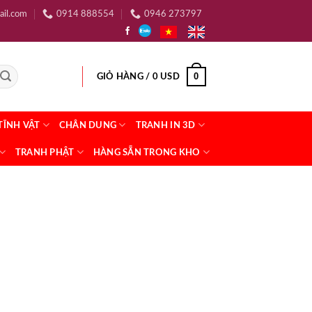
ail.com
0914 888554
0946 273797
0
GIỎ HÀNG /
0
USD
TĨNH VẬT
CHÂN DUNG
TRANH IN 3D
TRANH PHẬT
HÀNG SẴN TRONG KHO